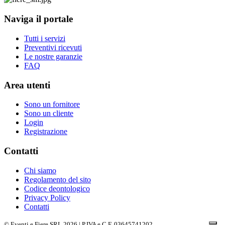
Naviga il portale
Tutti i servizi
Preventivi ricevuti
Le nostre garanzie
FAQ
Area utenti
Sono un fornitore
Sono un cliente
Login
Registrazione
Contatti
Chi siamo
Regolamento del sito
Codice deontologico
Privacy Policy
Contatti
© Eventi e Fiere SRL 2026 | P.IVA e C.F. 03645741202