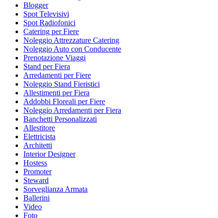
Blogger
Spot Televisivi
Spot Radiofonici
Catering per Fiere
Noleggio Attrezzature Catering
Noleggio Auto con Conducente
Prenotazione Viaggi
Stand per Fiera
Arredamenti per Fiere
Noleggio Stand Fieristici
Allestimenti per Fiera
Addobbi Floreali per Fiere
Noleggio Arredamenti per Fiera
Banchetti Personalizzati
Allestitore
Elettricista
Architetti
Interior Designer
Hostess
Promoter
Steward
Sorveglianza Armata
Ballerini
Video
Foto