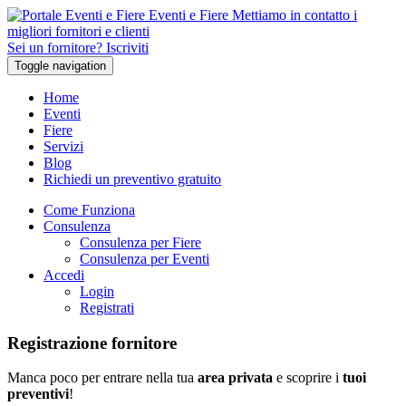
Eventi e Fiere
Mettiamo in contatto i
migliori fornitori e clienti
Sei un fornitore? Iscriviti
Toggle navigation
Home
Eventi
Fiere
Servizi
Blog
Richiedi un preventivo gratuito
Come Funziona
Consulenza
Consulenza per Fiere
Consulenza per Eventi
Accedi
Login
Registrati
Registrazione fornitore
Manca poco per entrare nella tua
area privata
e scoprire i
tuoi
preventivi
!