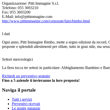
Organizzazione: Pitti Immagine S.r.l.
Telefono: 055 3693210
Fax: 055 3693200
E-Mail: info@pittimmagine.com
http://www.pittimmagine.com/corporate/fairs/bimbo.html
I dati
Ogni anno, Pitti Immagine Bimbo, mette a segno edizioni da record, Con
proposte e splendidi allestimenti per sfilate, tutto in gran stile, ma sen
Settori merceologici
La fiera tocca tre settori in particolare: Abbigliamento Bambino e B
Richiedi un preventivo gratuito
Fino a 5 aziende ti invieranno la loro proposta!
Naviga il portale
Tutti i servizi
Preventivi ricevuti
Le nostre garanzie